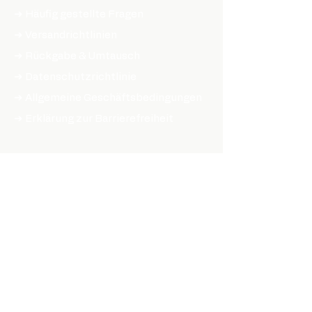
➔ Häufig gestellte Fragen
➔ Versandrichtlinien
➔ Rückgabe & Umtausch
➔ Datenschutzrichtlinie
➔ Allgemeine Geschäftsbedingungen
➔ Erklärung zur Barrierefreiheit
ONLINE SHOPPEN
TEILE & ZUBEHÖR
➔ Hubs
➔ Felgen
➔ Speichen