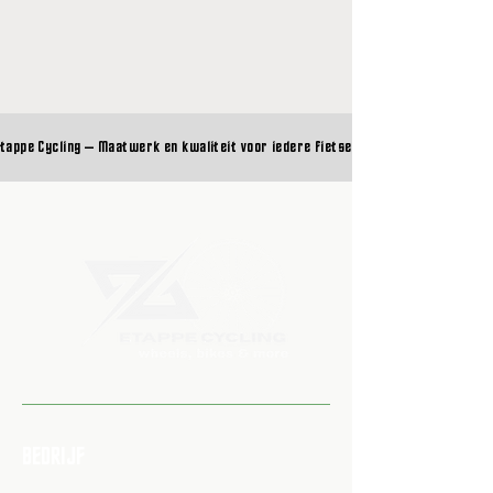
tappe Cycling – Maatwerk en kwaliteit voor iedere fietser
tappe Cycling – Maatwerk en kwaliteit voor iedere fietser
BEDRIJF