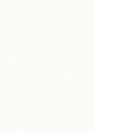
➔ Privacybeleid
➔ Algemene voorwaarden
➔ Toegankelijksheidsverklaring
SHOP ONLINE
ONDERDELEN & ACCESSOIRES
➔ Naven
➔ Velgen
➔ Spaken
➔ Banden
➔ Cassettes
➔ Remsystemen
➔ Lagers