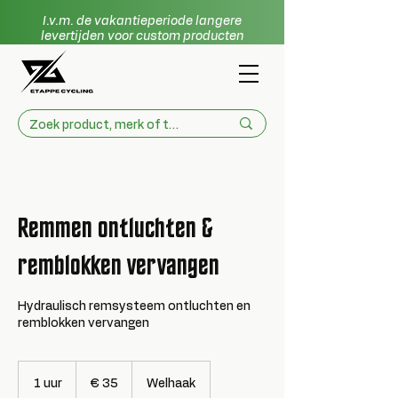
I.v.m. de vakantieperiode langere
levertijden voor custom producten
Remmen ontluchten &
remblokken vervangen
Hydraulisch remsysteem ontluchten en
remblokken vervangen
35
euro
1 uur
1
€ 35
Welhaak