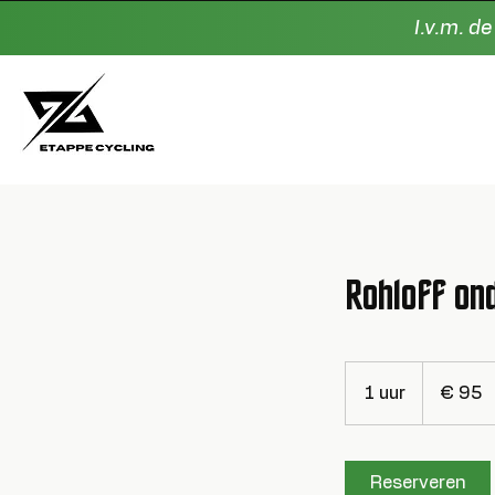
I.v.m. d
Rohloff on
95
euro
1 uur
1
€ 95
u
u
Reserveren