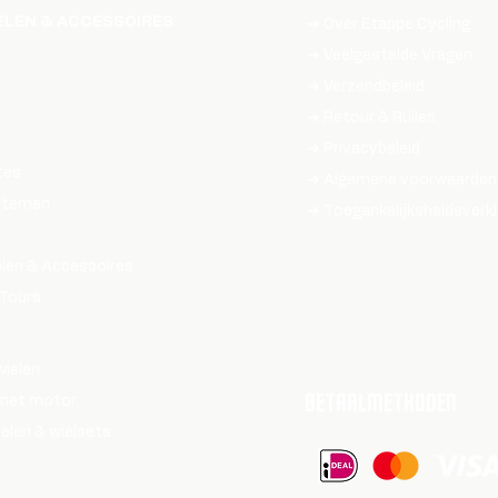
LEN & ACCESSOIRES
➔ Over Etappe Cycling
➔ Veelgestelde Vragen
➔ Verzendbeleid​
➔ Retour & Ruilen
➔ Privacybeleid
tes
➔ Algemene voorwaarden
stemen
➔ Toegankelijksheidsverkl
len & Accessoires
 Tours
ielen
BETAALMETHODEN
 met motor
elen & wielsets