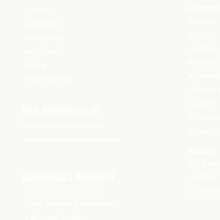
ONDERDE
➔ Home
➔ Naven
➔ Diensten
➔ Velgen
➔ Recensies
➔ Spaken
➔ Contact
➔ Banden
➔ Blog
➔ Casset
➔
Sportfietsen
➔ Remsy
➔ Lagers
WIEL SAMENSTELLEN
➔ Onderde
➔ Cycling
➔ Stel zelf je eigen wiel samen
WIELEN
➔ Achterw
ONDERHOUD & REPARATIE
➔ Wielen
➔ Sportwi
➔ Alle Tarieven & Reserveren
➔ Wielnaaf revisie