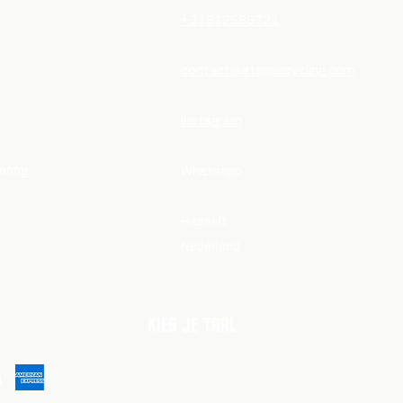
​​+31612586721
contact@etappecycling.com
instagram
aring
Whatsapp
​Hasselt
Nederland
KIES JE TAAL