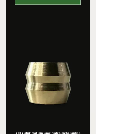
RULE olijf met pin voor hydrauliche leiding