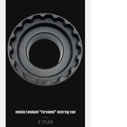
enviolo tandwiel "threaded" lockring tool
Prijs
€ 59,00