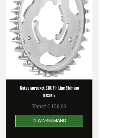
Gates sprocket CDX Fin Line Shimano
Nexus 5
Verkoopprijs
Vanaf
€ 156,00
IN WINKELMAND