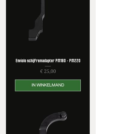
Enviolo schijfremadapter PM180 - PM220
Prijs
€ 25,00
IN WINKELMAND