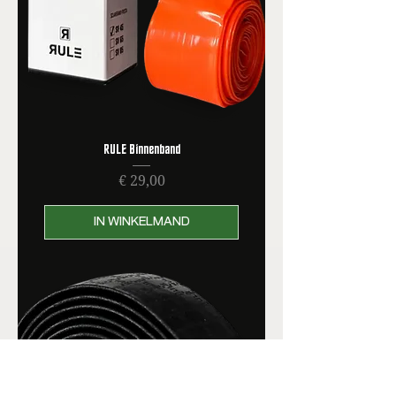
RULE Binnenband
Prijs
€ 29,00
IN WINKELMAND