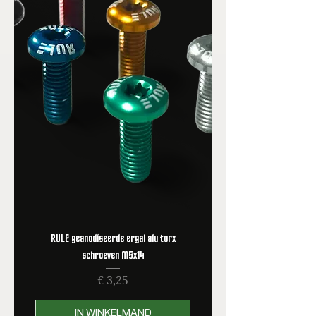
RULE geanodiseerde ergal alu torx
schroeven M5x14
Prijs
€ 3,25
IN WINKELMAND