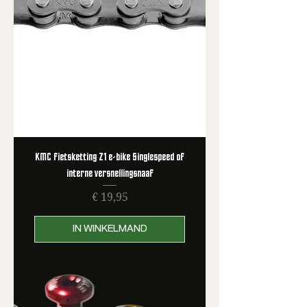
KMC fietsketting Z1 e-bike Singlespeed of
interne versnellingsnaaf
Prijs
€ 19,95
IN WINKELMAND