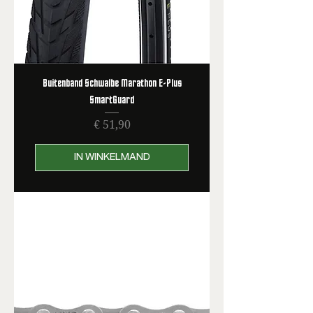
Buitenband Schwalbe Marathon E-Plus
SmartGuard
Prijs
€ 51,90
IN WINKELMAND