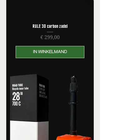
RULE 3D carbon zadel
Prijs
€ 299,00
IN WINKELMAND