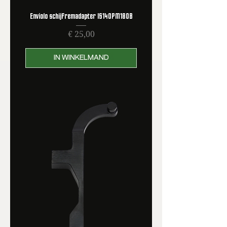
Enviolo schijfremadapter IS140PM180B
Prijs
€ 25,00
IN WINKELMAND