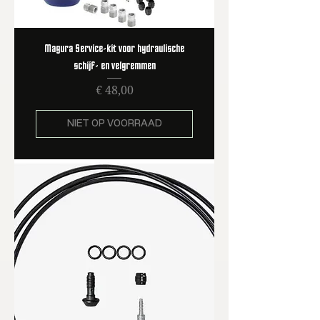
Magura Service-kit voor hydraulische
schijf- en velgremmen
Prijs
€ 48,00
NIET OP VOORRAAD