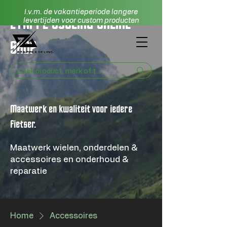
I.v.m. de vakantieperiode langere
ETAPPE CYCLING ONLINE
levertijden voor custom producten
SHOP
Maatwerk en kwaliteit voor iedere
fietser.
Maatwerk wielen, onderdelen &
accessoires en onderhoud &
reparatie
Home
Accessoires