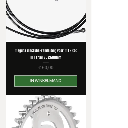
Magura disctube-remleiding voor MT4 tot
MT trail SL 2500mm
Prijs
€ 60,00
IN WINKELMAND