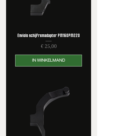
Enviolo schijfremadapter PM160PM220
Prijs
€ 25,00
IN WINKELMAND