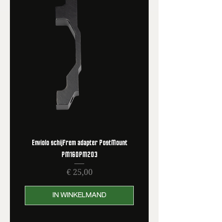
Enviolo schijfrem adapter PostMount
PM160PM203
Prijs
€ 25,00
IN WINKELMAND