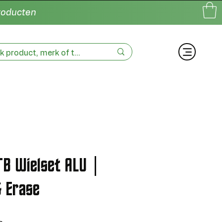
producten
B Wielset ALU |
 Erase