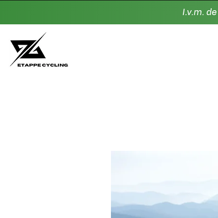
I.v.m. d