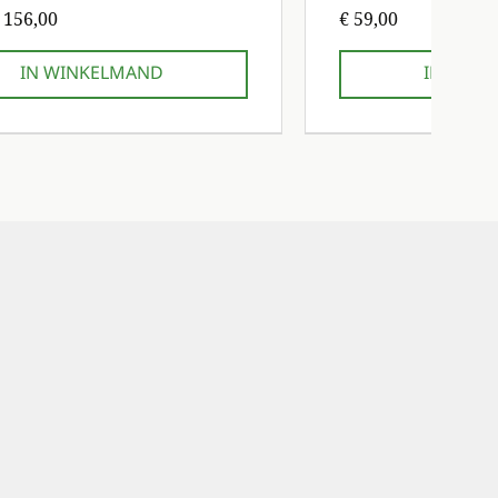
prijs
Prijs
 156,00
€ 59,00
IN WINKELMAND
IN WIN
sbeurt gratis!
sbeurt gratis!
1e onderhoudsbeurt gratis!