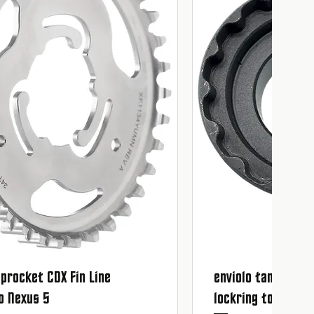
procket CDX Fin Line
enviolo tandwiel 
Snel overzicht
Snel ov
o Nexus 5
lockring tool