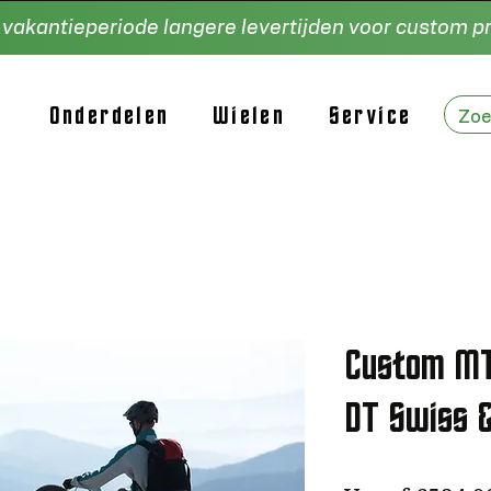
e vakantieperiode langere levertijden voor custom 
Onderdelen
Wielen
Service
Custom MT
DT Swiss &