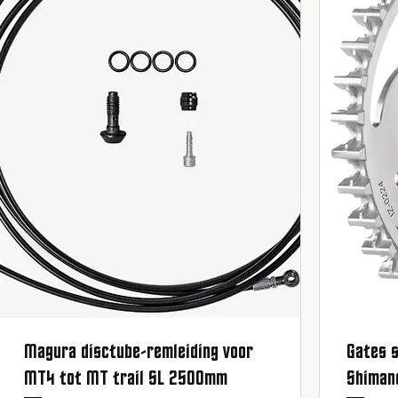
Magura disctube-remleiding voor
Gates s
Snel overzicht
MT4 tot MT trail SL 2500mm
Shiman