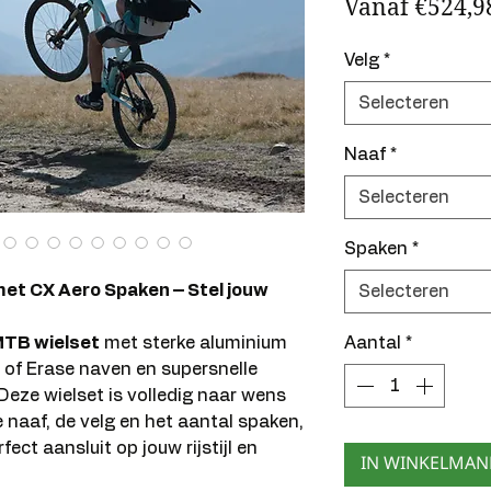
Vanaf
€524,9
Velg
*
Selecteren
Naaf
*
Selecteren
Spaken
*
t CX Aero Spaken – Stel jouw
Selecteren
TB wielset
met sterke aluminium
Aantal
*
 of Erase naven en supersnelle
eze wielset is volledig naar wens
e naaf, de velg en het aantal spaken,
ct aansluit op jouw rijstijl en
IN WINKELMA