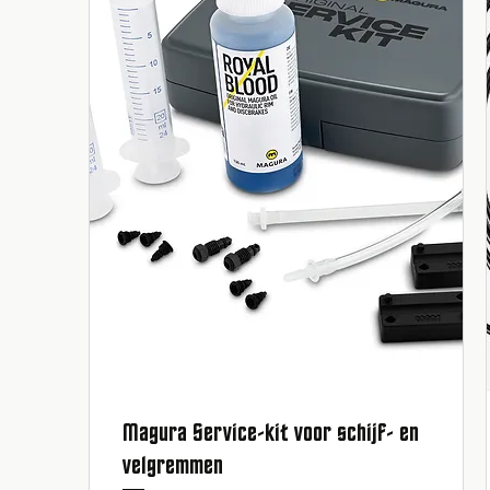
Magura Service-kit voor schijf- en
Snel overzicht
velgremmen