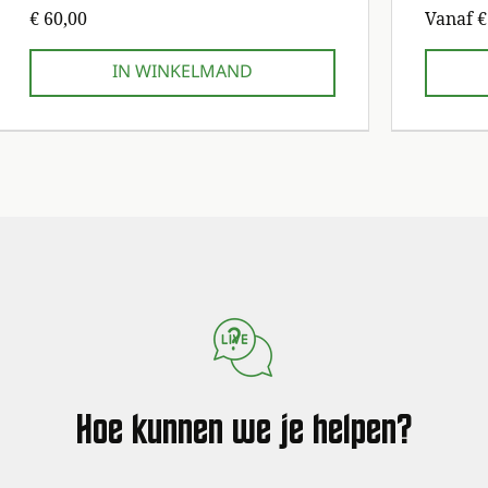
Prijs
Verkoop
€ 60,00
Vanaf
€
IN WINKELMAND
1e onderhoudsbeurt gratis!
1e onderhoudsbeurt gratis!
1e onderhoud
1e onderhoud
Hoe kunnen we je helpen?