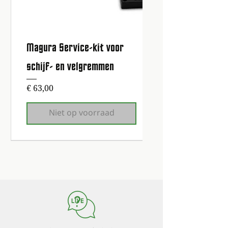
Magura Service-kit voor
schijf- en velgremmen
Prijs
€ 63,00
Niet op voorraad
1e onderhoudsbeurt gratis!
1e onderhoudsbeurt gratis!
1e onderhoudsbeurt gratis!
1e onderhoudsbeurt gratis!
1e onderhoudsbeurt gratis!
1e onderhoudsbeurt gratis!
1e onderhoudsbeurt gratis!