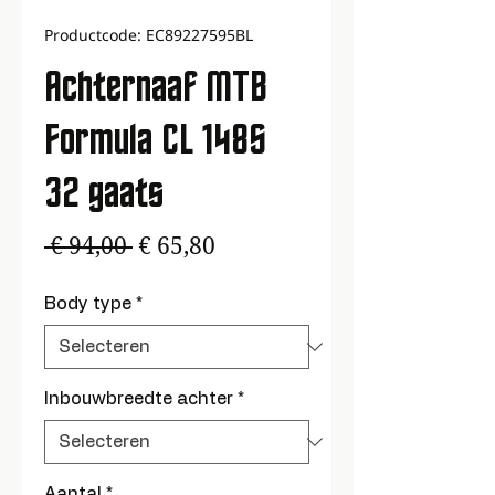
Productcode: EC89227595BL
Achternaaf MTB
Formula CL 148S
32 gaats
Normale
Verkoopprijs
 € 94,00 
€ 65,80
prijs
Body type
*
Inbouwbreedte achter
*
Aantal
*