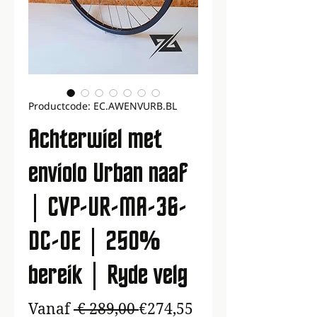
Productcode: EC.AWENVURB.BL
Achterwiel met
enviolo Urban naaf
| CVP-UR-MA-36-
DC-OE | 250%
bereik | Ryde velg
Normale
Verkoopprijs
Vanaf
 € 289,00 
€274,55