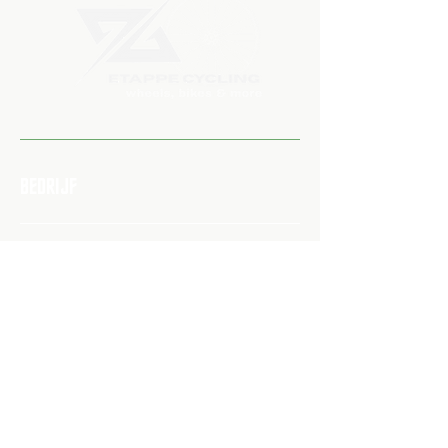
BEDRIJF
➔ Over Etappe Cycling
➔ Veelgestelde Vragen
➔ Verzendbeleid​
➔ Retour & Ruilen
➔ Privacybeleid
➔ Algemene voorwaarden
➔ Toegankelijksheidsverklaring