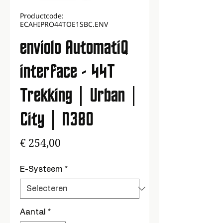
Productcode:
ECAHIPRO44TOE1SBC.ENV
enviolo AutomatiQ
interface - 44T
Trekking | Urban |
City | N380
Prijs
€ 254,00
E-Systeem
*
Aantal
*