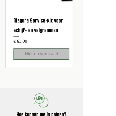
Magura Service-kit voor
schijf- en velgremmen
Prijs
€ 63,00
Niet op voorraad
1e onderhoudsbeurt gratis!
1e onderhoudsbeurt gratis!
1e onderhoudsbeurt gratis!
1e onderhoudsbeurt gratis!
1e onderhoudsbeurt gratis!
1e onderhoudsbeurt gratis!
1e onderhoudsbeurt gratis!
Hoe kunnen we je helpen?