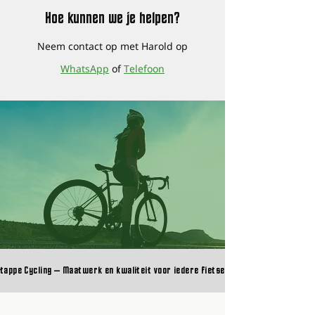
Hoe kunnen we je helpen?
Neem contact op met Harold op
WhatsApp
of
Telefoon
Magura disctube-
Gates sprocket CDX Fin Line
enviolo tandwiel
SHIMANO Achterwiel WH-
SHIMANO GRX Achterwiel
Naaf enviolo Utility |
enviolo TR Trekking naaf
Enviolo schijfremadapter
Enviolo schijfremadapter
Enviolo schijfremadapter
Enviolo schijfrem adapter
Enviolo schijfrem adapter
Wieltas Zipp
BQ Voornaaf 100mm Vaste
Buitenband Schwalbe
ERASE GC45SL Wheels |
Erase RC40SL Carbon
Erase RC55SL Carbon
ERASE GC45SL Carbon
Erase RC55SL Carbon
Erase XC30SL Carbon MTB
Erase RC40SL Carbon Race
KMC fietsketting Z1 e-bike
RULE geanodiseerde ergal
RULE olijf met pin voor
RULE Remblokken organisch
RULE Wielset Carbon Wave
RULE Binnenband
RULE 3D carbon zadel
remleiding voor MT4 tot
Shimano Nexus 5
"threaded" lockring tool
RS370-TL-R12 10/11-speed
WH-RX570-TL-R12-700C
400% | CVP-UT1-SA-36-OE
Modeljaar 2026 | Traploze
IS140PM180B
PM160PM220
PM180 - PM220
PostMount PM160PM203
IS140/PM160B
As Disc 6 Bout 36GTS | E-
Marathon E-Plus
Carbon gravel wielset 45
Wielset | met Berd
Wielset | met Berd
gravel wielset 45 mm |
Wielen | Licht, snel en
wiel of wielset
wiel of wielset
Singlespeed of interne
alu torx schroeven M5x14
hydrauliche leiding
Gravel
Prijs
Prijs
Prijs
Prijs
€ 76,00
€ 20,00
€ 29,00
€ 299,00
MT trail SL 2500mm
Schijfrem
10/11-speed CENTER LOCK
Versnellingsnaaf tot 100
Bike Naaf
SmartGuard
mm met Berd Spokes
PolyLight spaken
PolyLight spaken
Licht, snel en tubeless
Tubeless Ready met CX-Ray
versnellingsnaaf
€ 1.695,00
€ 1.490,00
€ 1.695,00
Verkoopprijs
Prijs
Prijs
Prijs
Prijs
Prijs
Prijs
Prijs
Normale prijs
Normale prijs
Verkoopprijs
Prijs
Prijs
Normale prijs
Verkoopprijs
Verkoopprijs
Vanaf
€ 59,00
€ 420,00
€ 25,00
€ 25,00
€ 25,00
€ 25,00
€ 25,00
Vanaf
€ 3,25
€ 2,95
€ 156,00
€ 1.610,25
€ 1.415,50
€ 729,13
IN WINKELMAND
IN WINKELMAND
IN WINKELMAND
IN WINKELMAND
Carbon Wiel korting
Carbon Wiel korting
Carbon Wiel korting
schijfrem
Nm
ready
spaken
€ 2.090,00
€ 2.090,00
€ 2.090,00
Prijs
Prijs
Prijs
Prijs
Normale prijs
Normale prijs
Normale prijs
Prijs
Verkoopprijs
Verkoopprijs
Verkoopprijs
€ 60,00
€ 169,99
€ 53,00
€ 51,90
€ 19,95
€ 1.985,50
€ 1.985,50
€ 1.985,50
IN WINKELMAND
IN WINKELMAND
IN WINKELMAND
IN WINKELMAND
IN WINKELMAND
IN WINKELMAND
IN WINKELMAND
IN WINKELMAND
IN WINKELMAND
IN WINKELMAND
Carbon Wiel korting
Carbon Wiel korting
Carbon Wiel korting
tappe Cycling – Maatwerk en kwaliteit voor iedere fietser
tappe Cycling – Maatwerk en kwaliteit voor iedere fietser
IN WINKELMAND
IN WINKELMAND
IN WINKELMAND
€ 1.695,00
€ 1.695,00
Prijs
Verkoopprijs
Normale prijs
Verkoopprijs
Normale prijs
Verkoopprijs
€ 239,00
Vanaf
Vanaf
Vanaf
€ 325,00
€ 729,13
€ 729,13
IN WINKELMAND
IN WINKELMAND
IN WINKELMAND
IN WINKELMAND
IN WINKELMAND
Carbon Wiel korting
Carbon Wiel korting
IN WINKELMAND
IN WINKELMAND
IN WINKELMAND