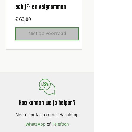
schijf- en velgremmen
Prijs
€ 63,00
Niet op voorraad
1e onderhoudsbeurt gratis!
1e onderhoudsbeurt gratis!
1e onderhoudsbeurt gratis!
1e onderhoudsbeurt gratis!
1e onderhoudsbeurt gratis!
1e onderhoudsbeurt gratis!
1e onderhoudsbeurt gratis!
Hoe kunnen we je helpen?
Neem contact op met Harold op
WhatsApp
of
Telefoon