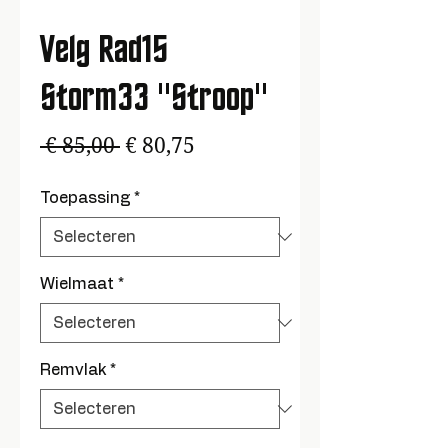
Velg Rad15
Storm33 "Stroop"
Normale
Verkoopprijs
 € 85,00 
€ 80,75
prijs
Toepassing
*
Wielmaat
*
Remvlak
*