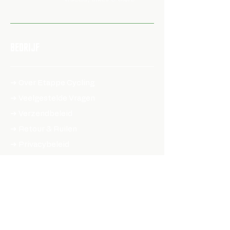
BEDRIJF
➔ Over Etappe Cycling
➔ Veelgestelde Vragen
➔ Verzendbeleid​
➔ Retour & Ruilen
➔ Privacybeleid
➔ Algemene voorwaarden
➔ Toegankelijksheidsverklaring
SHOP ONLINE