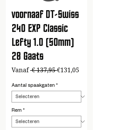
voornaaf DT-Swiss
240 EXP Classic
Lefty 1.0 (50mm)
28 Gaats
Normale
Verkoopprijs
Vanaf
 € 137,95 
€131,05
prijs
Aantal spaakgaten
*
Rem
*