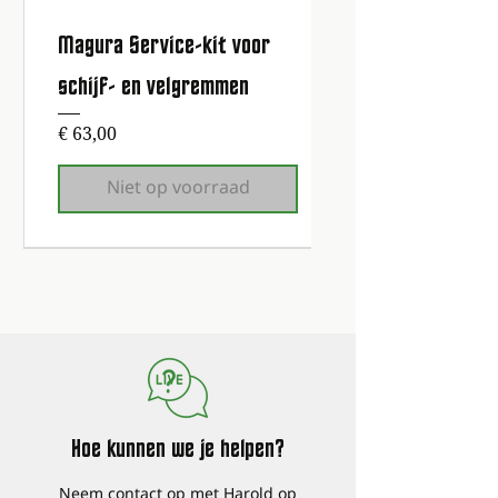
Magura Service-kit voor
schijf- en velgremmen
Prijs
€ 63,00
Niet op voorraad
1e onderhoudsbeurt gratis!
1e onderhoudsbeurt gratis!
1e onderhoudsbeurt gratis!
1e onderhoudsbeurt gratis!
1e onderhoudsbeurt gratis!
1e onderhoudsbeurt gratis!
1e onderhoudsbeurt gratis!
Hoe kunnen we je helpen?
Neem contact op met Harold op