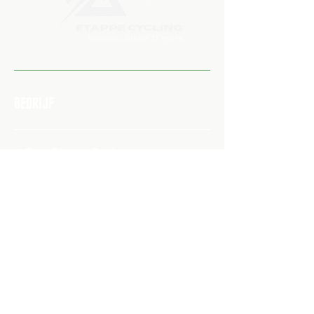
BEDRIJF
➔ Over Etappe Cycling
➔ Veelgestelde Vragen
➔ Verzendbeleid​
➔ Retour & Ruilen
➔ Privacybeleid
➔ Algemene voorwaarden
➔ Toegankelijksheidsverklaring