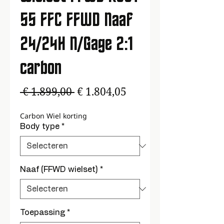
55 FFC FFWD Naaf
24/24H N/Gage 2:1
carbon
Normale
Verkoopprijs
 € 1.899,00 
€ 1.804,05
prijs
Carbon Wiel korting
Body type
*
Naaf (FFWD wielset)
*
Toepassing
*