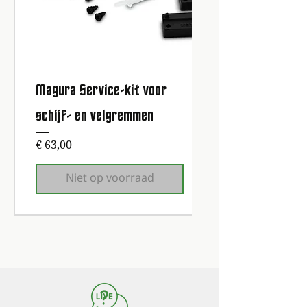
Magura Service-kit voor
schijf- en velgremmen
Prijs
€ 63,00
Niet op voorraad
1e onderhoudsbeurt gratis!
1e onderhoudsbeurt gratis!
1e onderhoudsbeurt gratis!
1e onderhoudsbeurt gratis!
1e onderhoudsbeurt gratis!
1e onderhoudsbeurt gratis!
1e onderhoudsbeurt gratis!