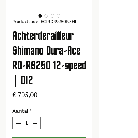
Productcode: ECIRDR9250F.SHI
Achterderailleur
Shimano Dura-Ace
RD-R9250 12-speed
| DI2
Prijs
€ 705,00
Aantal
*