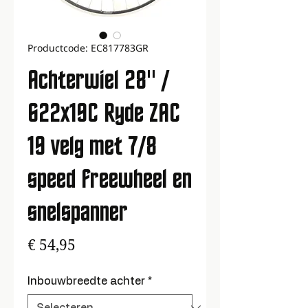
Productcode: EC817783GR
Achterwiel 28" /
622x19C Ryde ZAC
19 velg met 7/8
speed freewheel en
snelspanner
Prijs
€ 54,95
Inbouwbreedte achter
*