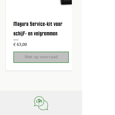
Magura Service-kit voor
schijf- en velgremmen
Prijs
€ 63,00
Niet op voorraad
1e onderhoudsbeurt gratis!
1e onderhoudsbeurt gratis!
1e onderhoudsbeurt gratis!
1e onderhoudsbeurt gratis!
1e onderhoudsbeurt gratis!
1e onderhoudsbeurt gratis!
1e onderhoudsbeurt gratis!