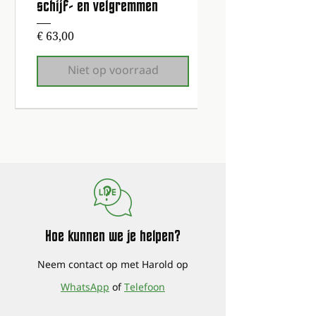
schijf- en velgremmen
Prijs
€ 63,00
Niet op voorraad
1e onderhoudsbeurt gratis!
1e onderhoudsbeurt gratis!
1e onderhoudsbeurt gratis!
1e onderhoudsbeurt gratis!
1e onderhoudsbeurt gratis!
1e onderhoudsbeurt gratis!
1e onderhoudsbeurt gratis!
Hoe kunnen we je helpen?
Neem contact op met Harold op
WhatsApp
of
Telefoon