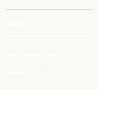
BEDRIJF
➔ Over Etappe Cycling
➔ Veelgestelde Vragen
➔ Verzendbeleid​
➔ Retour & Ruilen
➔ Privacybeleid
➔ Algemene voorwaarden
➔ Toegankelijksheidsverklaring
SHOP ONLINE