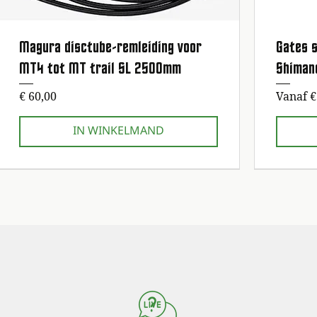
Magura disctube-remleiding voor
Gates s
Snel overzicht
MT4 tot MT trail SL 2500mm
Shiman
Prijs
Verkoop
€ 60,00
Vanaf
€
IN WINKELMAND
1e onderhoudsbeurt gratis!
1e onderhoudsbeurt gratis!
1e onderhoud
1e onderhoud