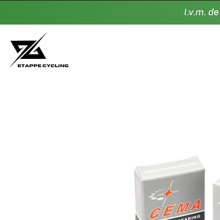
I.v.m. d