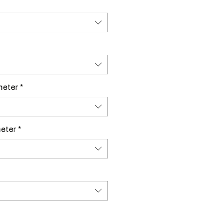
meter
*
eter
*