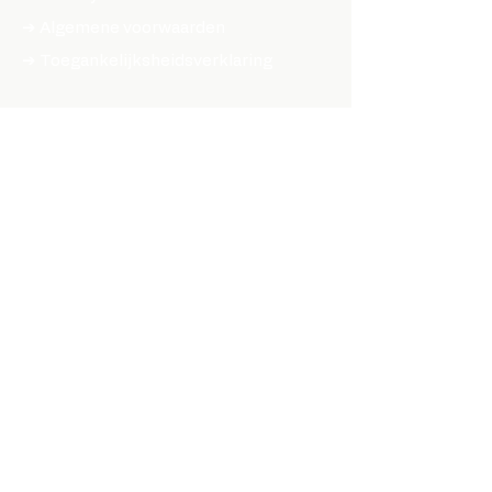
➔ Algemene voorwaarden
➔ Toegankelijksheidsverklaring
SHOP ONLINE
ONDERDELEN & ACCESSOIRES
➔ Naven
➔ Velgen
➔ Spaken
➔ Banden
➔ Cassettes
➔ Remsystemen
➔ Lagers
➔ Onderdelen & Accessoires