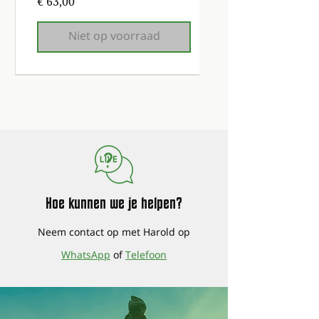
Prijs
€ 63,00
Niet op voorraad
1e onderhoudsbeurt gratis!
1e onderhoudsbeurt gratis!
1e onderhoudsbeurt gratis!
1e onderhoudsbeurt gratis!
1e onderhoudsbeurt gratis!
1e onderhoudsbeurt gratis!
1e onderhoudsbeurt gratis!
Hoe kunnen we je helpen?
Neem contact op met Harold op
WhatsApp
of
Telefoon