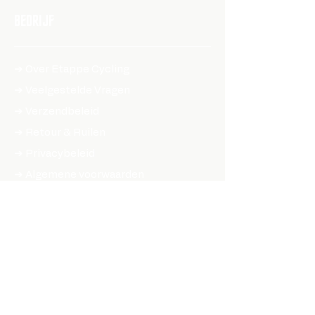
BEDRIJF
➔ Over Etappe Cycling
➔ Veelgestelde Vragen
➔ Verzendbeleid​
➔ Retour & Ruilen
➔ Privacybeleid
➔ Algemene voorwaarden
➔ Toegankelijksheidsverklaring
SHOP ONLINE