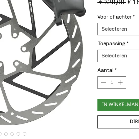
Nor
 € 220,00 
€ 1
prij
Voor of achter
*
Selecteren
Toepassing
*
Selecteren
Aantal
*
IN WINKELMA
DIR