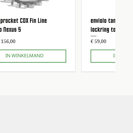
procket CDX Fin Line
enviolo tandwiel 
Snel overzicht
Snel ov
o Nexus 5
lockring tool
prijs
Prijs
 156,00
€ 59,00
IN WINKELMAND
IN WIN
sbeurt gratis!
sbeurt gratis!
1e onderhoudsbeurt gratis!