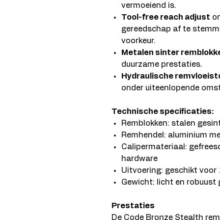
vermoeiend is.
Tool-free reach adjust
om
gereedschap af te stemme
voorkeur.
Metalen sinter remblokk
duurzame prestaties.
Hydraulische remvloeist
onder uiteenlopende oms
Technische specificaties:
Remblokken: stalen gesin
Remhendel: aluminium me
Calipermateriaal: gefrees
hardware
Uitvoering: geschikt vo
Gewicht: licht en robuus
Prestaties
De Code Bronze Stealth rem