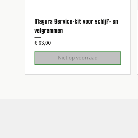
Magura Service-kit voor schijf- en
Snel overzicht
velgremmen
Prijs
€ 63,00
Niet op voorraad
1e onderhoudsbeurt gratis!
1e onderhoudsbeurt gratis!