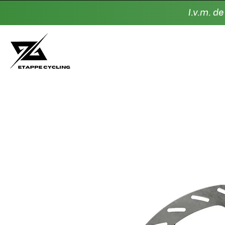
I.v.m. d