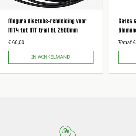
Magura disctube-remleiding voor
Gates s
Snel overzicht
MT4 tot MT trail SL 2500mm
Shiman
Prijs
Verkoop
€ 60,00
Vanaf
€
IN WINKELMAND
1e onderhoudsbeurt gratis!
1e onderhoudsbeurt gratis!
1e onderhoud
1e onderhoud