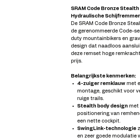
SRAM Code Bronze Stealth 
Hydraulische Schijfremme
De SRAM Code Bronze Stealt
de gerenommeerde Code-seri
duty mountainbikers en gravi
design dat naadloos aanslui
deze remset hoge remkracht
prijs.
Belangrijkste kenmerken:
4-zuiger remklauw
met e
montage, geschikt voor 
ruige trails.
Stealth body design
met 
positionering van remhende
een nette cockpit.
SwingLink-technologie
z
en zeer goede modulatie