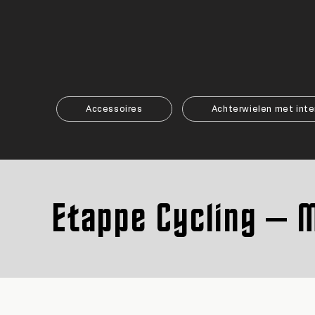
Accessoires
Achterwielen met inte
Etappe Cycling – M
Etappe Cycling – M