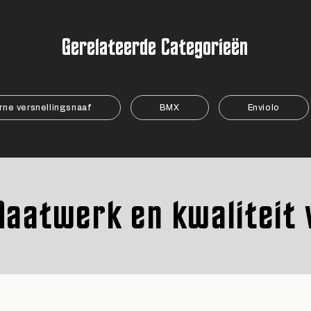
Gerelateerde Categorieën
rne versnellingsnaaf
BMX
Enviolo
aatwerk en kwaliteit 
aatwerk en kwaliteit 