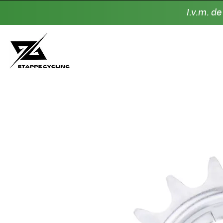
I.v.m. d