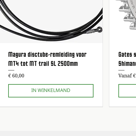
Magura disctube-remleiding voor
Gates s
Snel overzicht
MT4 tot MT trail SL 2500mm
Shiman
Prijs
Verkoop
€ 60,00
Vanaf
€
IN WINKELMAND
1e onderhoudsbeurt gratis!
1e onderhoudsbeurt gratis!
1e onderhoud
1e onderhoud