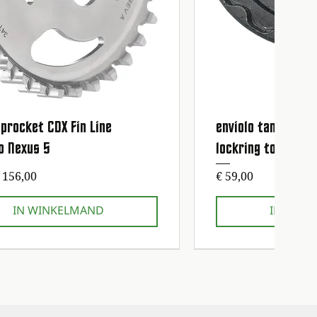
procket CDX Fin Line
enviolo tandwiel 
Snel overzicht
Snel ov
o Nexus 5
lockring tool
prijs
Prijs
 156,00
€ 59,00
IN WINKELMAND
IN WIN
sbeurt gratis!
sbeurt gratis!
1e onderhoudsbeurt gratis!