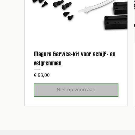
Magura Service-kit voor schijf- en
Snel overzicht
velgremmen
Prijs
€ 63,00
Niet op voorraad
1e onderhoudsbeurt gratis!
1e onderhoudsbeurt gratis!