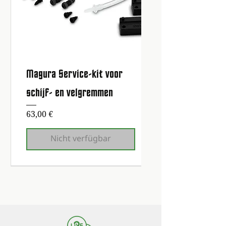
Magura Service-kit voor
schijf- en velgremmen
Preis
63,00 €
Nicht verfügbar
Erste Wartung kostenlos!
Erste Wartung kostenlos!
Erste Wartung kostenlos!
Erste Wartung kostenlos!
Erste Wartung kostenlos!
Erste Wartung kostenlos!
Erste Wartung kostenlos!