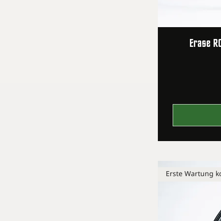
Sapim D-Light
Regenbogen
Sapim D-Light Schwarz
Erase R
Erste Wartung ko