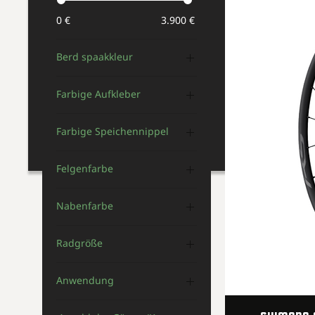
0 €
3.900 €
Berd spaakkleur
Farbige Aufkleber
Farbige Speichennippel
Felgenfarbe
Nabenfarbe
Radgröße
Anwendung
Gravel / Allroad