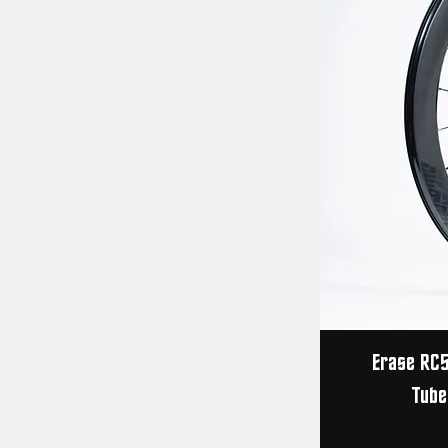
Erase RC5
Tube