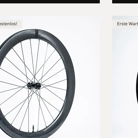
stenlos!
Erste War