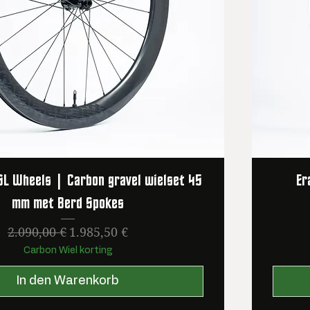
L Wheels | Carbon gravel wielset 45
Er
mm met Berd Spokes
Standardpreis
Sale-Preis
2.090,00 €
1.985,50 €
Carbon Wiel korting
In den Warenkorb