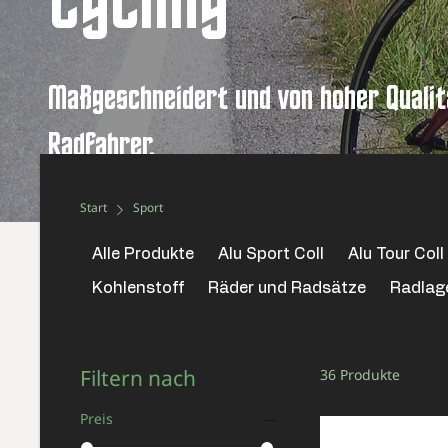
Cycling
Maßgeschneidert und von hoher Qualit
Radfahrer.
Felgen nach Maß, Teile & Zubehör sowie Wart
Start
Sport
Alle Produkte
Alu Sport Coll
Alu Tour Coll
Kohlenstoff
Räder und Radsätze
Radlag
Filtern nach
36 Produkte
Preis