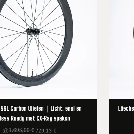
5SL Carbon Wielen | Licht, snel en
Lösche
less Ready met CX-Ray spaken
1.695,00 €
Standardpreis
Sale-Preis
ab
729,13 €