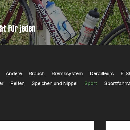
ät für jeden
ung & Reparatur
Andere
Brauch
Bremssystem
Derailleurs
E-Sh
er
Reifen
Speichen und Nippel
Sport
Sportfahrr