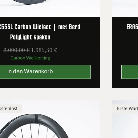
C55SL Carbon Wielset | met Berd
ERAS
PolyLight spaken
Standardpreis
Sale-Preis
2.090,00 €
1.985,50 €
Carbon Wiel korting
In den Warenkorb
stenlos!
Erste War