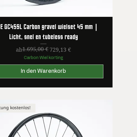
E GC45SL Carbon gravel wielset 45 mm |
Licht, snel en tubeless ready
1.695,00 €
Standardpreis
Sale-Preis
ab
729,13 €
Carbon Wiel korting
In den Warenkorb
tung kostenlos!