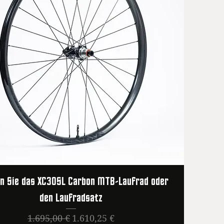
n Sie das XC30SL Carbon MTB-Laufrad oder
den Laufradsatz
Standardpreis
Sale-Preis
1.695,00 €
1.610,25 €