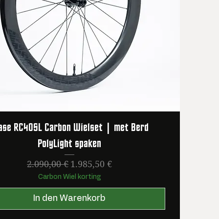
ase RC40SL Carbon Wielset | met Berd
PolyLight spaken
Standardpreis
Sale-Preis
2.090,00 €
1.985,50 €
Carbon Wiel korting
In den Warenkorb