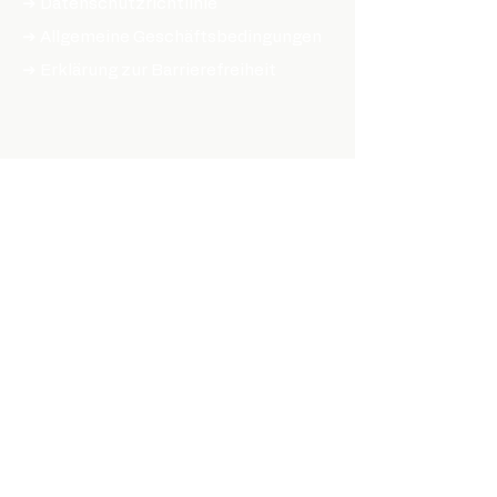
➔ Datenschutzrichtlinie
➔ Allgemeine Geschäftsbedingungen
➔ Erklärung zur Barrierefreiheit
ONLINE SHOPPEN
TEILE & ZUBEHÖR
➔ Hubs
➔ Felgen
➔ Speichen
➔ Reifen
➔ Kassetten
➔ Bremsensätze
➔ Radlager