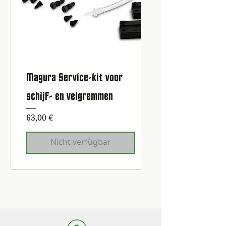
Magura Service-kit voor
schijf- en velgremmen
Preis
63,00 €
Nicht verfügbar
Erste Wartung kostenlos!
Erste Wartung kostenlos!
Erste Wartung kostenlos!
Erste Wartung kostenlos!
Erste Wartung kostenlos!
Erste Wartung kostenlos!
Erste Wartung kostenlos!