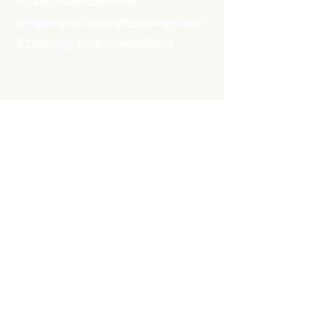
➔ Datenschutzrichtlinie
➔ Allgemeine Geschäftsbedingungen
➔ Erklärung zur Barrierefreiheit
ONLINE SHOPPEN
TEILE & ZUBEHÖR
➔ Hubs
➔ Felgen
➔ Speichen
➔ Reifen
➔ Kassetten
➔ Bremsensätze
➔ Radlager