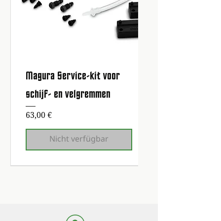
Magura Service-kit voor
schijf- en velgremmen
Preis
63,00 €
Nicht verfügbar
Erste Wartung kostenlos!
Erste Wartung kostenlos!
Erste Wartung kostenlos!
Erste Wartung kostenlos!
Erste Wartung kostenlos!
Erste Wartung kostenlos!
Erste Wartung kostenlos!