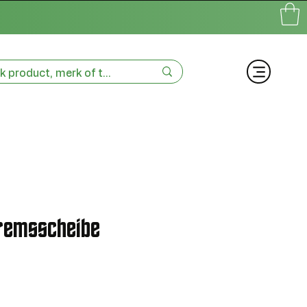
remsscheibe
-
s