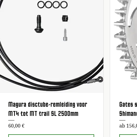
Magura disctube-remleiding voor
Gates s
Schnellansicht
MT4 tot MT trail SL 2500mm
Shiman
Preis
Sale-Pr
60,00 €
ab
156,