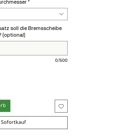
urchmesser
*
atz soll die Bremsscheibe
 (optional)
0/500
orb
Sofortkauf