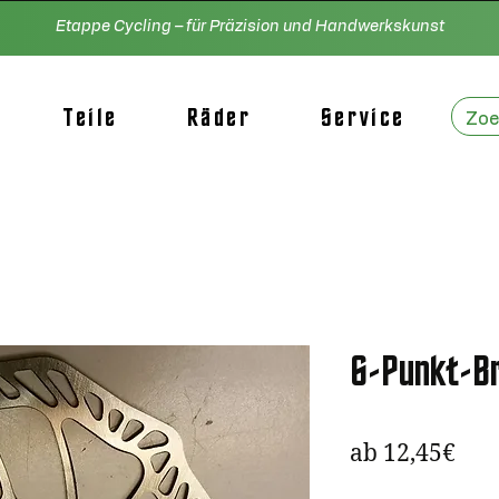
Etappe Cycling – für Präzision und Handwerkskunst
Teile
Räder
Service
6-Punkt-B
Sale
ab
12,45€
Prei