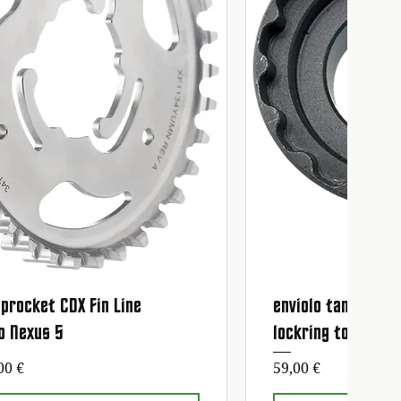
procket CDX Fin Line
enviolo tandwiel 
Schnellansicht
Schnell
o Nexus 5
lockring tool
eis
Preis
00 €
59,00 €