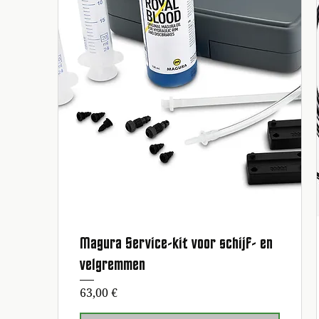
Magura Service-kit voor schijf- en
Schnellansicht
velgremmen
Preis
63,00 €