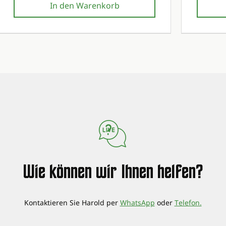
In den Warenkorb
Erste Wartung kostenlos!
Erste Wartung kostenlos!
Erste Wartun
Erste Wartun
Wie können wir Ihnen helfen?
Kontaktieren Sie Harold per
WhatsApp
oder
Telefon.