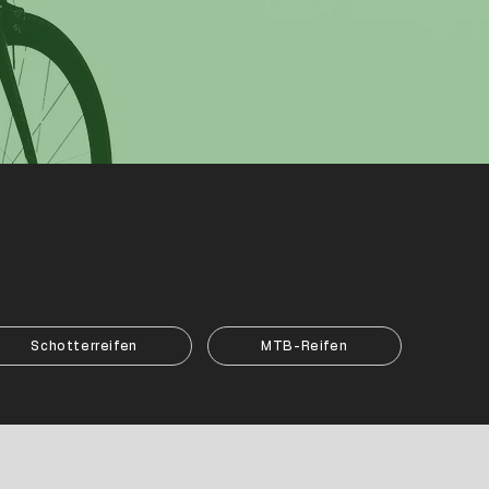
Schotterreifen
MTB-Reifen