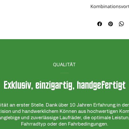
Kombinationsvort
Kostenlose Montage
geben Sie Ihre gew
Bestellprozess an.
QUALITÄT
Exklusiv, einzigartig, handgefertigt
ität an erster Stelle. Dank über 10 Jahren Erfahrung in d
äzision und handwerklichem Können aus hochwertigen Ko
 langlebige und zuverlässige Laufräder, die optimale Leist
Fahrradtyp oder den Fahrbedingungen.