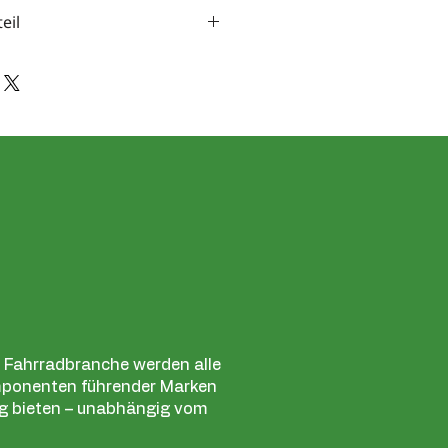
eil
 beim Kauf von Felgen. Bitte
ünschte Kombination im
er Fahrradbranche werden alle
mponenten führender Marken
ung bieten – unabhängig vom