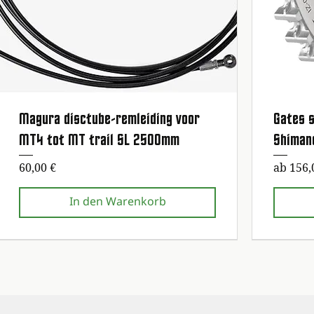
Magura disctube-remleiding voor
Gates s
Schnellansicht
MT4 tot MT trail SL 2500mm
Shiman
Preis
Sale-Pr
60,00 €
ab
156,
In den Warenkorb
Erste Wartung kostenlos!
Erste Wartung kostenlos!
Erste Wartun
Erste Wartun