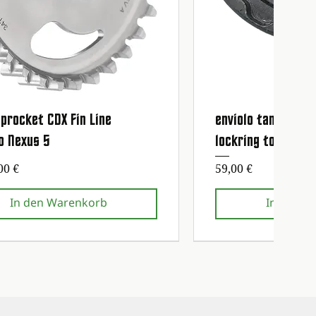
procket CDX Fin Line
enviolo tandwiel 
Schnellansicht
Schnell
o Nexus 5
lockring tool
eis
Preis
00 €
59,00 €
In den Warenkorb
In den W
g kostenlos!
g kostenlos!
Erste Wartung kostenlos!