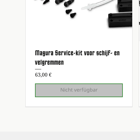
Magura Service-kit voor schijf- en
Schnellansicht
velgremmen
Preis
63,00 €
Nicht verfügbar
Erste Wartung kostenlos!
Erste Wartung kostenlos!