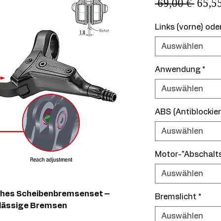
Stand
 69,00 € 
65,5
Links (vorne) ode
Auswählen
Anwendung
*
Auswählen
ABS (Antiblockie
Auswählen
Motor-"Abschalts
Auswählen
ches Scheibenbremsenset –
Bremslicht
*
rlässige Bremsen
Auswählen