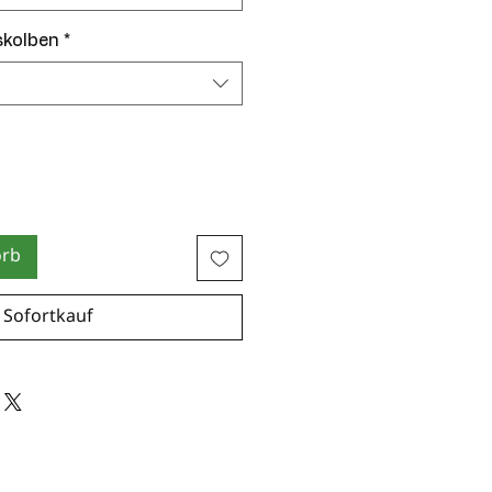
skolben
*
orb
Sofortkauf