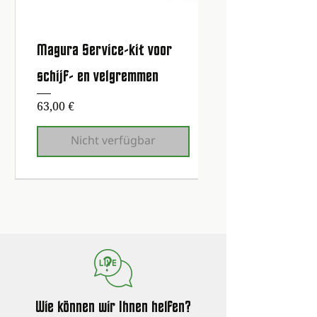
Magura Service-kit voor
schijf- en velgremmen
Preis
63,00 €
Nicht verfügbar
Erste Wartung kostenlos!
Erste Wartung kostenlos!
Erste Wartung kostenlos!
Erste Wartung kostenlos!
Erste Wartung kostenlos!
Erste Wartung kostenlos!
Erste Wartung kostenlos!
Wie können wir Ihnen helfen?