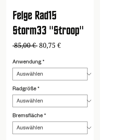
Felge Rad15
Storm33 "Stroop"
Standardpreis
Sale-
 85,00 € 
80,75 €
Preis
Anwendung
*
Radgröße
*
Bremsfläche
*