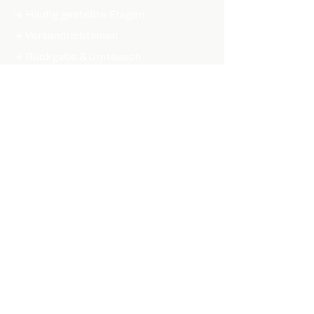
➔ Häufig gestellte Fragen
➔ Versandrichtlinien
➔ Rückgabe & Umtausch
➔ Datenschutzrichtlinie
➔ Allgemeine Geschäftsbedingungen
➔ Erklärung zur Barrierefreiheit
ONLINE SHOPPEN
TEILE & ZUBEHÖR
➔ Hubs
➔ Felgen
➔ Speichen