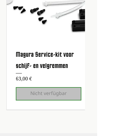
Magura Service-kit voor
schijf- en velgremmen
Preis
63,00 €
Nicht verfügbar
Erste Wartung kostenlos!
Erste Wartung kostenlos!
Erste Wartung kostenlos!
Erste Wartung kostenlos!
Erste Wartung kostenlos!
Erste Wartung kostenlos!
Erste Wartung kostenlos!