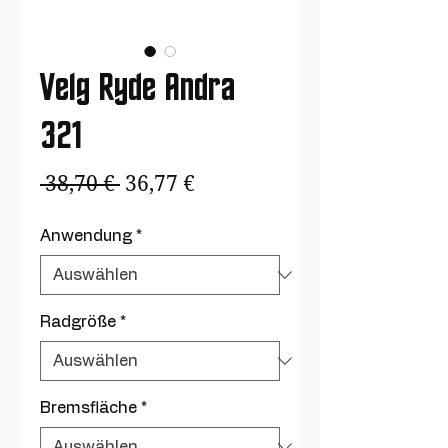
Velg Ryde Andra
321
Standardpreis
Sale-
 38,70 € 
36,77 €
Preis
Anwendung
*
Radgröße
*
Bremsfläche
*