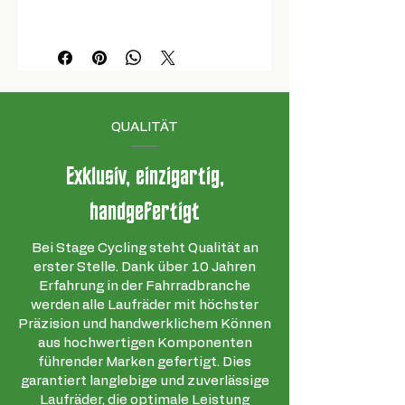
Felgenbreite
37,7 mm
außen
Felgenhöhe
21,2 mm
Felgenbreite
30,0 mm
Felgenbreite
37,7 mm
innen
außen
Nabe
ZM2 SL
Felgenbreite
30,0 mm
QUALITÄT
innen
Felgenmaterial
Kohlenstoff
Exklusiv, einzigartig,
Nabe
ZM2 SL
Radgröße
29"
handgefertigt
Felgenmaterial
Kohlenstoff
Einfügebreite
12 x 148
Bei Stage Cycling steht Qualität an
mm
Radgröße
29"
erster Stelle. Dank über 10 Jahren
Erfahrung in der Fahrradbranche
Anzahl der
24
Einfügebreite
15 x 110
werden alle Laufräder mit höchster
Speichen
Speichen
mm
Präzision und handwerklichem Können
aus hochwertigen Komponenten
Speichenart
Sapim CX-
Anzahl der
24
führender Marken gefertigt. Dies
Ray
Speichen
Speichen
garantiert langlebige und zuverlässige
Laufräder, die optimale Leistung