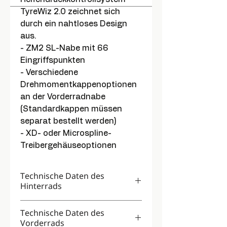
TyreWiz 2.0 zeichnet sich
durch ein nahtloses Design
aus.
- ZM2 SL-Nabe mit 66
Eingriffspunkten
- Verschiedene
Drehmomentkappenoptionen
an der Vorderradnabe
(Standardkappen müssen
separat bestellt werden)
- XD- oder Microspline-
Treibergehäuseoptionen
Technische Daten des
Hinterrads
Felgenhöhe
21,2 mm
Technische Daten des
Vorderrads