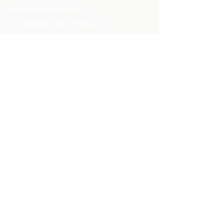
➔ Versandrichtlinien
➔ Rückgabe & Umtausch
➔ Datenschutzrichtlinie
➔ Allgemeine Geschäftsbedingungen
➔ Erklärung zur Barrierefreiheit
ONLINE SHOPPEN
TEILE & ZUBEHÖR
➔ Hubs
➔ Felgen
➔ Speichen
➔ Reifen
➔ Kassetten