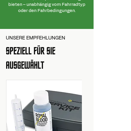
Anwendung
MTB
Speichenart
Sapim CX-
bieten – unabhängig vom Fahrradtyp
Ray
oder den Fahrbedingungen.
Anwendung
MTB
UNSERE EMPFEHLUNGEN
SPEZIELL FÜR SIE
AUSGEWÄHLT