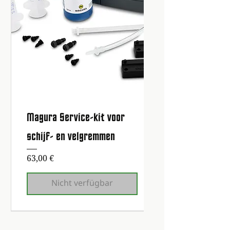
Magura Service-kit voor
schijf- en velgremmen
Preis
63,00 €
Nicht verfügbar
Erste Wartung kostenlos!
Erste Wartung kostenlos!
Erste Wartung kostenlos!
Erste Wartung kostenlos!
Erste Wartung kostenlos!
Erste Wartung kostenlos!
Erste Wartung kostenlos!