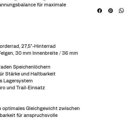
pannungsbalance für maximale
Anwendungsberei
Gewicht (Hinterrad
Gewicht (Radsatz):
orderrad, 27,5"-Hinterrad
Gewicht (Vorderra
elgen, 30 mm Innenbreite / 36 mm
Kumpel:
raden Speichenlöchern
Innenbreite:
r Stärke und Haltbarkeit
es Lagersystem
Material:
uro und Trail-Einsatz
Position:
Speichen:
in optimales Gleichgewicht zwischen
tbarkeit für anspruchsvolle
Schlauchlos: