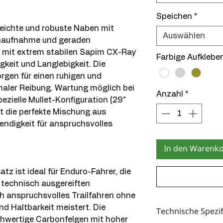
Speichen
*
eichte und robuste Naben mit
Auswählen
naufnahme und geraden
t mit extrem stabilen Sapim CX-Ray
Farbige Aufkleber
gkeit und Langlebigkeit. Die
gen für einen ruhigen und
maler Reibung. Wartung möglich bei
Anzahl
*
ezielle Mullet-Konfiguration (29"
et die perfekte Mischung aus
endigkeit für anspruchsvolles
In den Warenk
tz ist ideal für Enduro-Fahrer, die
 technisch ausgereiften
h anspruchsvolles Trailfahren ohne
Technische Spezi
d Haltbarkeit meistert. Die
chwertige Carbonfelgen mit hoher