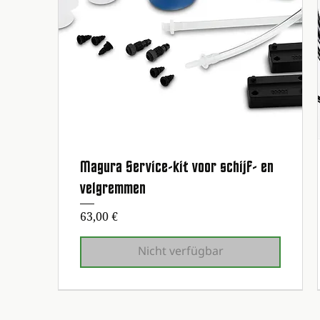
Magura Service-kit voor schijf- en
Schnellansicht
velgremmen
Preis
63,00 €
Nicht verfügbar
Erste Wartung kostenlos!
Erste Wartung kostenlos!