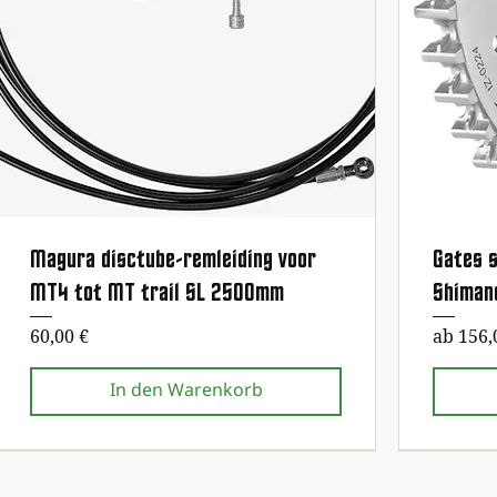
Magura disctube-remleiding voor
Gates s
Schnellansicht
MT4 tot MT trail SL 2500mm
Shiman
Preis
Sale-Pr
60,00 €
ab
156,
In den Warenkorb
Erste Wartung kostenlos!
Erste Wartung kostenlos!
Erste Wartun
Erste Wartun