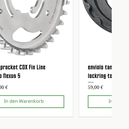
procket CDX Fin Line
enviolo tandwiel 
Schnellansicht
Schnell
o Nexus 5
lockring tool
eis
Preis
00 €
59,00 €
In den Warenkorb
In den W
g kostenlos!
g kostenlos!
Erste Wartung kostenlos!