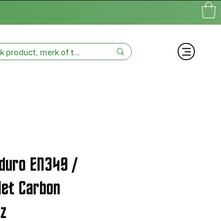
duro EN349 /
let Carbon
z