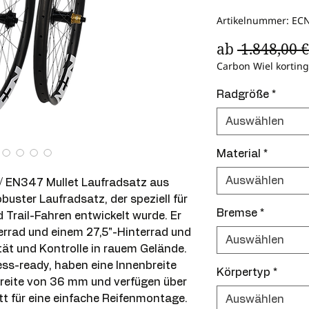
Artikelnummer: E
ab
 1.848,00 €
Carbon Wiel korting
Radgröße
*
Auswählen
Material
*
Auswählen
 EN347 Mullet Laufradsatz aus
obuster Laufradsatz, der speziell für
Bremse
*
 Trail-Fahren entwickelt wurde. Er
rrad und einem 27,5"-Hinterrad und
Auswählen
tät und Kontrolle in rauem Gelände.
ess-ready, haben eine Innenbreite
Körpertyp
*
eite von 36 mm und verfügen über
t für eine einfache Reifenmontage.
Auswählen