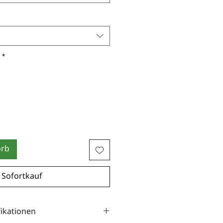
*
orb
Sofortkauf
fikationen