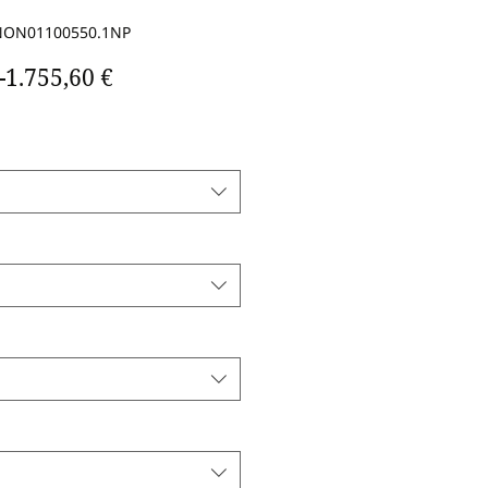
CNON01100550.1NP
Standardpreis
Sale-
 
1.755,60 €
Preis