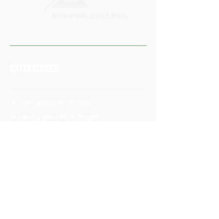
UNTERNEHMEN
➔ Über Etappe Cycling
➔ Häufig gestellte Fragen
➔ Versandrichtlinien
➔ Rückgabe & Umtausch
➔ Datenschutzrichtlinie
➔ Allgemeine Geschäftsbedingungen
➔ Erklärung zur Barrierefreiheit