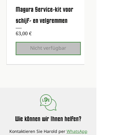
Magura Service-kit voor
schijf- en velgremmen
Preis
63,00 €
Nicht verfügbar
Erste Wartung kostenlos!
Erste Wartung kostenlos!
Erste Wartung kostenlos!
Erste Wartung kostenlos!
Erste Wartung kostenlos!
Erste Wartung kostenlos!
Erste Wartung kostenlos!
Wie können wir Ihnen helfen?
Kontaktieren Sie Harold per
WhatsApp