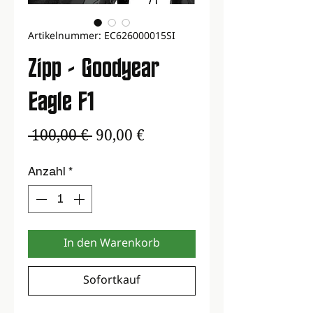
Artikelnummer: EC626000015SI
Zipp - Goodyear
Eagle F1
Standardpreis
Sale-
 100,00 € 
90,00 €
Preis
Anzahl
*
In den Warenkorb
Sofortkauf