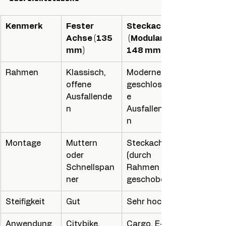
Kenmerk
Fester 
Steckachse
Achse (135 
 (Modular 
mm)
148 mm)
Rahmen
Klassisch, 
Moderne, 
offene 
geschlossen
Ausfallende
e 
n
Ausfallende
n
Montage
Muttern 
Steckachse 
oder 
(durch 
Schnellspan
Rahmen 
ner
geschoben)
Steifigkeit
Gut
Sehr hoch
Anwendung
Citybike, 
Cargo, E-